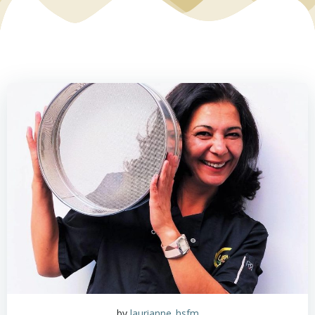
by
laurianne_hsfm