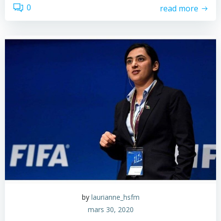
0
read more
by
laurianne_hsfm
mars 30, 2020