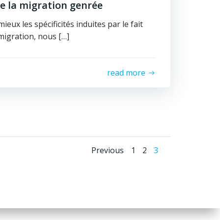
de la migration genrée
ux les spécificités induites par le fait
migration, nous […]
read more
Posts
Posts
Page
Page
Page
Previous
1
2
3
navigation
navigatio