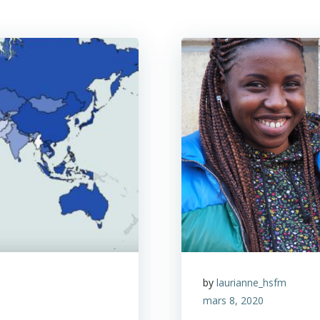
by
laurianne_hsfm
mars 8, 2020